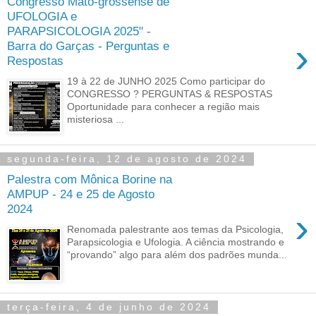
Congresso Mato-grossense de
UFOLOGIA e
PARAPSICOLOGIA 2025" -
›
Barra do Garças - Perguntas e
Respostas
19 à 22 de JUNHO 2025 Como participar do
CONGRESSO ? PERGUNTAS & RESPOSTAS
Oportunidade para conhecer a região mais
misteriosa ...
segunda-feira, 12 de agosto de 2024
Palestra com Mônica Borine na
AMPUP - 24 e 25 de Agosto
2024
›
Renomada palestrante aos temas da Psicologia,
Parapsicologia e Ufologia. A ciência mostrando e
“provando” algo para além dos padrões munda...
terça-feira, 4 de junho de 2024