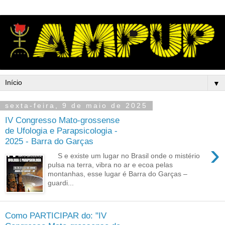
▼
sexta-feira, 9 de maio de 2025
IV Congresso Mato-grossense
de Ufologia e Parapsicologia -
2025 - Barra do Garças
›
S e existe um lugar no Brasil onde o mistério
pulsa na terra, vibra no ar e ecoa pelas
montanhas, esse lugar é Barra do Garças –
guardi...
Como PARTICIPAR do: "IV