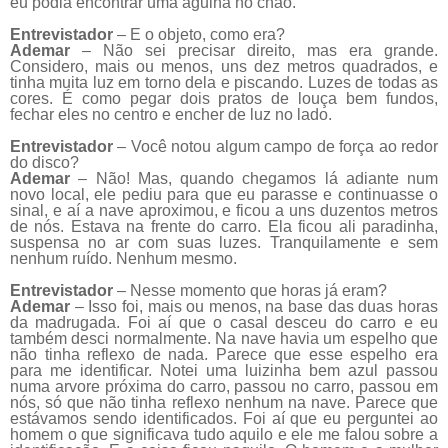
eu podia encontrar uma agulha no chão.
Entrevistador
– E o objeto, como era?
Ademar
– Não sei precisar direito, mas era grande.
Considero, mais ou menos, uns dez metros quadrados, e
tinha muita luz em torno dela e piscando. Luzes de todas as
cores. É como pegar dois pratos de louça bem fundos,
fechar eles no centro e encher de luz no lado.
Entrevistador
– Você notou algum campo de força ao redor
do disco?
Ademar
– Não! Mas, quando chegamos lá adiante num
novo local, ele pediu para que eu parasse e continuasse o
sinal, e aí a nave aproximou, e ficou a uns duzentos metros
de nós. Estava na frente do carro. Ela ficou ali paradinha,
suspensa no ar com suas luzes. Tranquilamente e sem
nenhum ruído. Nenhum mesmo.
Entrevistador
– Nesse momento que horas já eram?
Ademar
– Isso foi, mais ou menos, na base das duas horas
da madrugada. Foi aí que o casal desceu do carro e eu
também desci normalmente. Na nave havia um espelho que
não tinha reflexo de nada. Parece que esse espelho era
para me identificar. Notei uma luizinha bem azul passou
numa arvore próxima do carro, passou no carro, passou em
nós, só que não tinha reflexo nenhum na nave. Parece que
estávamos sendo identificados. Foi aí que eu perguntei ao
homem o que significava tudo aquilo e ele me falou sobre a