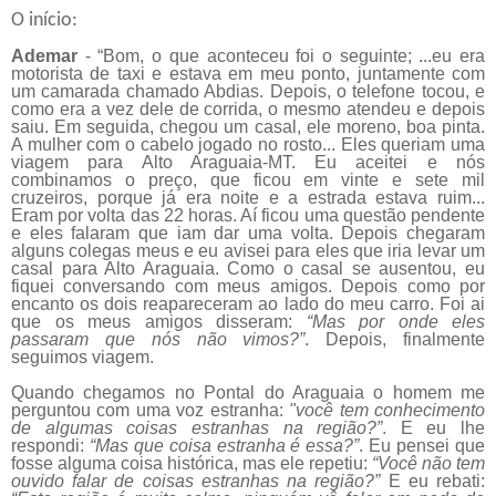
O início:
Ademar
- “Bom, o que aconteceu foi o seguinte; ...eu era
motorista de taxi e estava em meu ponto, juntamente com
um camarada chamado Abdias. Depois, o telefone tocou, e
como era a vez dele de corrida, o mesmo atendeu e depois
saiu. Em seguida, chegou um casal, ele moreno, boa pinta.
A mulher com o cabelo jogado no rosto... Eles queriam uma
viagem para Alto Araguaia-MT. Eu aceitei e nós
combinamos o preço, que ficou em vinte e sete mil
cruzeiros, porque já era noite e a estrada estava ruim...
Eram por volta das 22 horas. Aí ficou uma questão pendente
e eles falaram que iam dar uma volta. Depois chegaram
alguns colegas meus e eu avisei para eles que iria levar um
casal para Alto Araguaia. Como o casal se ausentou, eu
fiquei conversando com meus amigos. Depois como por
encanto os dois reapareceram ao lado do meu carro. Foi ai
que os meus amigos disseram:
“Mas por onde eles
passaram que nós não vimos?”
. Depois, finalmente
seguimos viagem.
Quando chegamos no Pontal do Araguaia o homem me
perguntou com uma voz estranha:
"você tem conhecimento
de algumas coisas estranhas na região?”
. E eu lhe
respondi:
“Mas que coisa estranha é essa?”
. Eu pensei que
fosse alguma coisa histórica, mas ele repetiu:
“Você não tem
ouvido falar de coisas estranhas na região?”
E eu rebati: