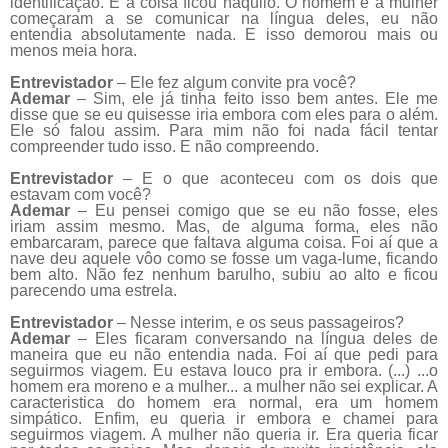
identificação. E a coisa ficou naquilo. O homem e a mulher
começaram a se comunicar na língua deles, eu não
entendia absolutamente nada. E isso demorou mais ou
menos meia hora.
Entrevistador
– Ele fez algum convite pra você?
Ademar
– Sim, ele já tinha feito isso bem antes. Ele me
disse que se eu quisesse iria embora com eles para o além.
Ele só falou assim. Para mim não foi nada fácil tentar
compreender tudo isso. E não compreendo.
Entrevistador
– E o que aconteceu com os dois que
estavam com você?
Ademar
– Eu pensei comigo que se eu não fosse, eles
iriam assim mesmo. Mas, de alguma forma, eles não
embarcaram, parece que faltava alguma coisa. Foi aí que a
nave deu aquele vôo como se fosse um vaga-lume, ficando
bem alto. Não fez nenhum barulho, subiu ao alto e ficou
parecendo uma estrela.
Entrevistador
– Nesse interim, e os seus passageiros?
Ademar
– Eles ficaram conversando na língua deles de
maneira que eu não entendia nada. Foi aí que pedi para
seguirmos viagem. Eu estava louco pra ir embora. (...) ...o
homem era moreno e a mulher... a mulher não sei explicar. A
caracteristica do homem era normal, era um homem
simpático. Enfim, eu queria ir embora e chamei para
seguirmos viagem. A mulher não queria ir. Era queria ficar