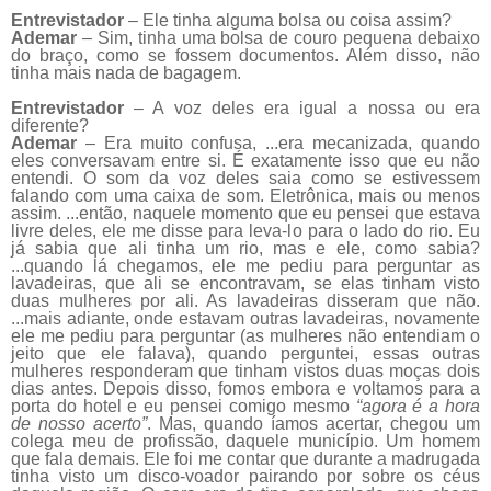
Entrevistador
– Ele tinha alguma bolsa ou coisa assim?
Ademar
– Sim, tinha uma bolsa de couro pequena debaixo
do braço, como se fossem documentos. Além disso, não
tinha mais nada de bagagem.
Entrevistador
– A voz deles era igual a nossa ou era
diferente?
Ademar
– Era muito confusa, ...era mecanizada, quando
eles conversavam entre si. É exatamente isso que eu não
entendi. O som da voz deles saia como se estivessem
falando com uma caixa de som. Eletrônica, mais ou menos
assim. ...então, naquele momento que eu pensei que estava
livre deles, ele me disse para leva-lo para o lado do rio. Eu
já sabia que ali tinha um rio, mas e ele, como sabia?
...quando lá chegamos, ele me pediu para perguntar as
lavadeiras, que ali se encontravam, se elas tinham visto
duas mulheres por ali. As lavadeiras disseram que não.
...mais adiante, onde estavam outras lavadeiras, novamente
ele me pediu para perguntar (as mulheres não entendiam o
jeito que ele falava), quando perguntei, essas outras
mulheres responderam que tinham vistos duas moças dois
dias antes. Depois disso, fomos embora e voltamos para a
porta do hotel e eu pensei comigo mesmo
“agora é a hora
de nosso acerto”
. Mas, quando íamos acertar, chegou um
colega meu de profissão, daquele município. Um homem
que fala demais. Ele foi me contar que durante a madrugada
tinha visto um disco-voador pairando por sobre os céus