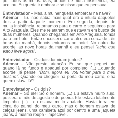
por todos os meios. Mas, depois de muita insistência, ela
aceitou. Eu queria ir embora e só nisso que eu pensava.
Entrevistador
– Mas, a mulher queria embarcar na nave?
Ademar
– Eu não sabia mais qual era o intuito daqueles
dois a partir daquele momento. Em seguida, depois de
muita insistência, retornamos para o carro e seguimos para
Alto Araguaia. Eles me relataram que estavam em busca de
duas mulheres. Quando chegamos em Alto Araguaia, fomos
para um hotel. Então encostei o carro ali e era cerca de três
horas da manhã, depois entramos no hotel. No outro dia
acordei as nove horas da manhã e eu pensei
“acho que
estou livre agora”
.
Entrevistador
– Os dois dormiram juntos?
Ademar
– Não prestei atenção. Eu sei que peguei um
quarto lá no fundo e apaguei por completo. (...) ...quando
acordei já pensei
“Bom, agora eu vou voltar para o meu
destino”
. Quando eu cheguei na porta do meu carro, olha
quem estava lá!?
Entrevistador
– Os dois?
Ademar
– Só ele! Só o homem. (...) Eu estava muito sujo,
pois era o mês de agosto e de poeira. Ele estava totalmente
limpinho. (...) ...eu estava muito abalado. Havia terra em
cima do painel do meu carro, mas o homem estava de
calças jeans, uma camiseta azul por dentro e uma jaqueta
jeans, a mesma roupa - impecável.