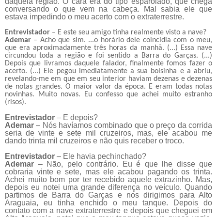
daquela região. O cara era do tipo esparolado, que chega
conversando o que vem na cabeça. Mal sabia ele que
estava impedindo o meu acerto com o extraterrestre.
Entrevistador
– E este seu amigo tinha realmente visto a nave?
Ademar
– Acho que sim. ...o horário dele coincidia com o meu,
que era aproximadamente três horas da manhã. (...) Essa nave
circundou toda a região e foi sentido a Barra do Garças. (...)
Depois que livramos daquele falador, finalmente fomos fazer o
acerto. (...) Ele pegou imediatamente a sua bolsinha e a abriu,
revelando-me em que em seu interior haviam dezenas e dezenas
de notas grandes. O maior valor da época. E eram todas notas
novinhas. Muito novas. Eu confesso que achei muito estranho
(risos).
Entrevistador
– E depois?
Ademar
– Nós havíamos combinado que o preço da corrida
seria de vinte e sete mil cruzeiros, mas, ele acabou me
dando trinta mil cruzeiros e não quis receber o troco.
Entrevistador
– Ele havia pechinchado?
Ademar
– Não, pelo contrário. Eu é que lhe disse que
cobraria vinte e sete, mas ele acabou pagando os trinta.
Achei muito bom por ter recebido aquele extrazinho. Mas,
depois eu notei uma grande diferença no veículo. Quando
partimos de Barra do Garças e nos dirigimos para Alto
Araguaia, eu tinha enchido o meu tanque. Depois do
contato com a nave extraterrestre e depois que cheguei em